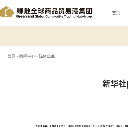
首页
首页 - 新闻中心 -
媒体焦点
新华社
在市商务委、上海海关支持下，
随着绿地跨境电商婴幼儿配方奶粉“保供通道”打通以来，
绿