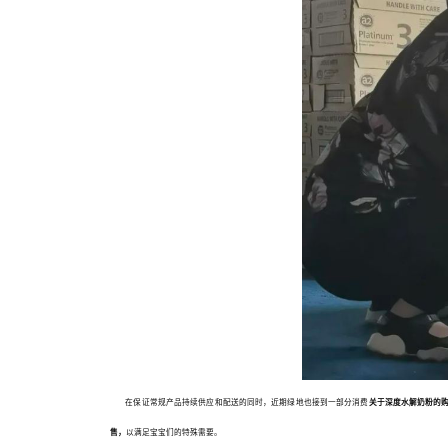
在保证常规产品持续供应和配送的同时，近期绿地也接到一部分消费
关于深度水解奶粉的
售，
以满足宝宝们的特殊需要。