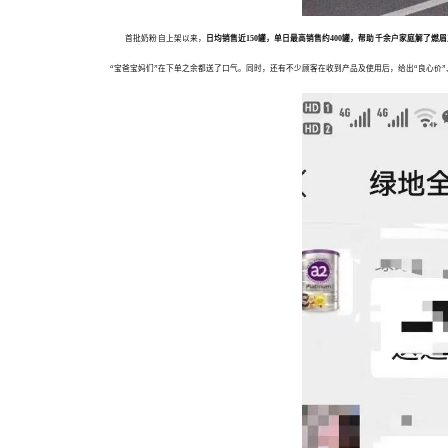
首批奶粉自上架以来，
日均销售近150罐，单日最高销售约400罐，帮助千余户家庭解了燃
“宝爸宝妈们”在下单之余都送了口气。同时，还有不少顾客在收到产品及使用后，给出“良心价”、